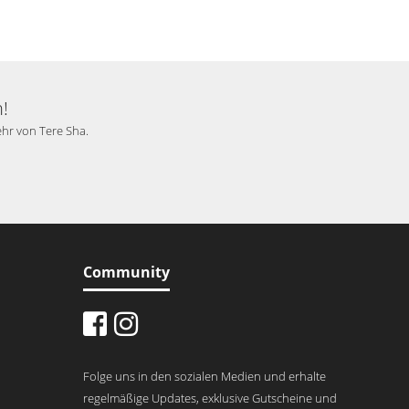
!
ehr von Tere Sha.
Community
Folge uns in den sozialen Medien und erhalte
regelmäßige Updates, exklusive Gutscheine und