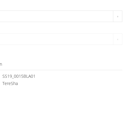
n
SS19_0015BLA01
TereSha