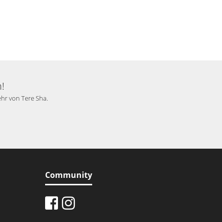
!
ehr von Tere Sha.
Community