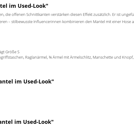
tel im Used-Look"
n, die offenen Schnittkanten verstärken diesen Effekt zusätzlich. Er ist unge
lieren – stilbewusste Influencerinnen kombinieren den Mantel mit einer Hose
rägt Größe S
ngriffstaschen, Raglanärmel, ¾ Ärmel mit Ärmelschlitz, Manschette und Knopf, B
antel im Used-Look"
ntel im Used-Look"