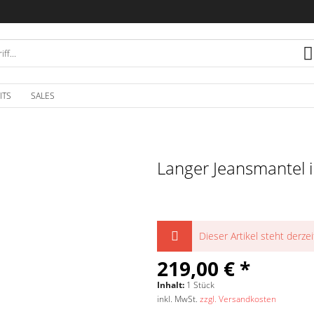
ITS
SALES
Langer Jeansmantel 
Dieser Artikel steht derzei
219,00 € *
Inhalt:
1 Stück
inkl. MwSt.
zzgl. Versandkosten