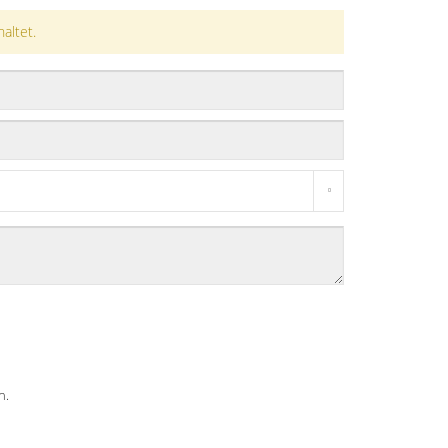
altet.
n.