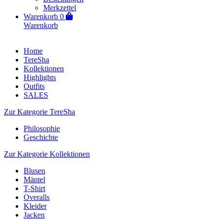
Merkzettel
Warenkorb
0
Warenkorb
Home
TereSha
Kollektionen
Highlights
Outfits
SALES
Zur Kategorie TereSha
Philosophie
Geschichte
Zur Kategorie Kollektionen
Blusen
Mäntel
T-Shirt
Overalls
Kleider
Jacken