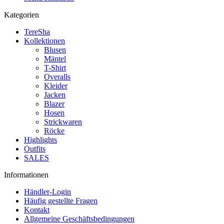
Kategorien
TereSha
Kollektionen
Blusen
Mäntel
T-Shirt
Overalls
Kleider
Jacken
Blazer
Hosen
Strickwaren
Röcke
Highlights
Outfits
SALES
Informationen
Händler-Login
Häufig gestellte Fragen
Kontakt
Allgemeine Geschäftsbedingungen