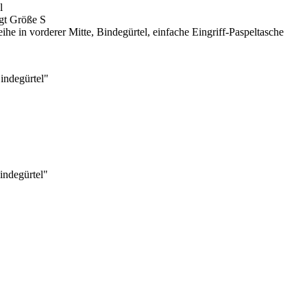
al
ägt Größe S
e in vorderer Mitte, Bindegürtel, einfache Eingriff-Paspeltasche
indegürtel"
indegürtel"