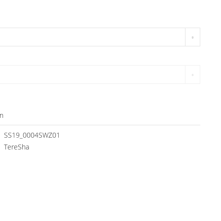
n
SS19_0004SWZ01
TereSha