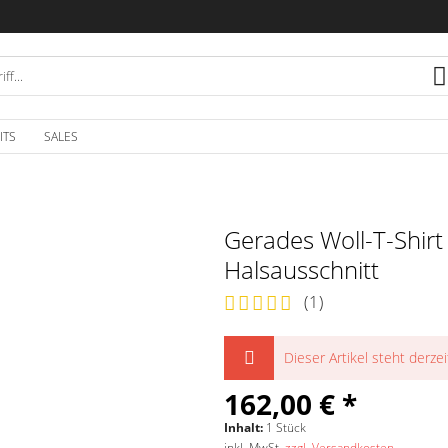
ITS
SALES
Gerades Woll-T-Shirt
Halsausschnitt
(
1
)
Dieser Artikel steht derzei
162,00 € *
Inhalt:
1 Stück
inkl. MwSt.
zzgl. Versandkosten