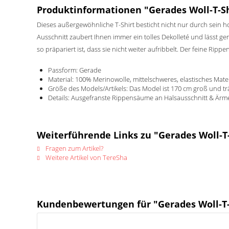
Produktinformationen "Gerades Woll-T-Sh
Dieses außergewöhnliche T-Shirt besticht nicht nur durch sein h
Ausschnitt zaubert Ihnen immer ein tolles Dekolleté und lässt g
so präpariert ist, dass sie nicht weiter aufribbelt. Der feine Ri
Passform: Gerade
Material: 100% Merinowolle, mittelschweres, elastisches Mate
Größe des Models/Artikels: Das Model ist 170 cm groß und t
Details: Ausgefranste Rippensäume an Halsausschnitt & Ärme
Weiterführende Links zu "Gerades Woll-T
Fragen zum Artikel?
Weitere Artikel von TereSha
Kundenbewertungen für "Gerades Woll-T-S