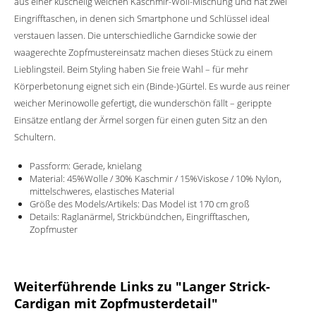
aus einer kuschelig weichen Kaschmir-Woll-Mischung und hat zwei
Eingrifftaschen, in denen sich Smartphone und Schlüssel ideal
verstauen lassen. Die unterschiedliche Garndicke sowie der
waagerechte Zopfmustereinsatz machen dieses Stück zu einem
Lieblingsteil. Beim Styling haben Sie freie Wahl – für mehr
Körperbetonung eignet sich ein (Binde-)Gürtel. Es wurde aus reiner
weicher Merinowolle gefertigt, die wunderschön fällt – gerippte
Einsätze entlang der Ärmel sorgen für einen guten Sitz an den
Schultern.
Passform: Gerade, knielang
Material: 45%Wolle / 30% Kaschmir / 15%Viskose / 10% Nylon,
mittelschweres, elastisches Material
Größe des Models/Artikels: Das Model ist 170 cm groß
Details: Raglanärmel, Strickbündchen, Eingrifftaschen,
Zopfmuster
Weiterführende Links zu "Langer Strick-
Cardigan mit Zopfmusterdetail"